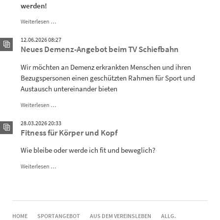
werden!
Ü
Weiterlesen …
40
Frühsport
12.06.2026 08:27
-
Neues Demenz-Angebot beim TV Schiefbahn
Fit
in
Wir möchten an Demenz erkrankten Menschen und ihren
den
Bezugspersonen einen geschützten Rahmen für Sport und
Tag
Austausch untereinander bieten
Neues
Weiterlesen …
Demenz-
Angebot
28.03.2026 20:33
beim
Fitness für Körper und Kopf
TV
Schiefbahn
Wie bleibe oder werde ich fit und beweglich?
Fitness
Weiterlesen …
für
Körper
und
Kopf
NAVIGATION
HOME
SPORTANGEBOT
AUS DEM VEREINSLEBEN
ALLG.