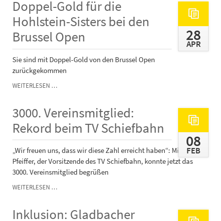
Doppel-Gold für die
TV
SCHIEFBAHN
Hohlstein-Sisters bei den
28
Brussel Open
APR
Sie sind mit Doppel-Gold von den Brussel Open
zurückgekommen
DOPPEL-
WEITERLESEN …
GOLD
FÜR
3000. Vereinsmitglied:
DIE
HOHLSTEIN-
Rekord beim TV Schiefbahn
SISTERS
08
BEI
FEB
„Wir freuen uns, dass wir diese Zahl erreicht haben“: Michael
DEN
BRUSSEL
Pfeiffer, der Vorsitzende des TV Schiefbahn, konnte jetzt das
OPEN
3000. Vereinsmitglied begrüßen
3000.
WEITERLESEN …
VEREINSMITGLIED:
REKORD
Inklusion: Gladbacher
BEIM