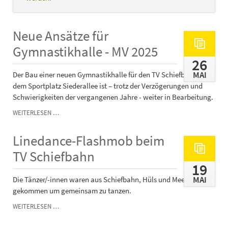
Neue Ansätze für
Gymnastikhalle - MV 2025
26
MAI
Der Bau einer neuen Gymnastikhalle für den TV Schiefbahn auf
dem Sportplatz Siederallee ist – trotz der Verzögerungen und
Schwierigkeiten der vergangenen Jahre - weiter in Bearbeitung.
NEUE
WEITERLESEN …
ANSÄTZE
FÜR
Linedance-Flashmob beim
GYMNASTIKHALLE
-
TV Schiefbahn
MV
19
2025
MAI
Die Tänzer/-innen waren aus Schiefbahn, Hüls und Meerbusch
gekommen um gemeinsam zu tanzen.
LINEDANCE-
WEITERLESEN …
FLASHMOB
BEIM