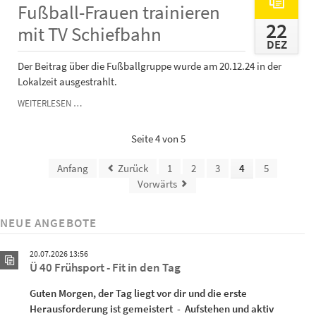
TV
Fußball-Frauen trainieren
SCHIEFBAHN
22
mit TV Schiefbahn
DEZ
Der Beitrag über die Fußballgruppe wurde am 20.12.24 in der
Lokalzeit ausgestrahlt.
INKLUSION:
WEITERLESEN …
GLADBACHER
FUSSBALL-F
Seite 4 von 5
RAUEN T
RAINIEREN M
Anfang
Zurück
1
2
3
4
5
IT T
Vorwärts
V S
CHIEFBAHN
NEUE ANGEBOTE
20.07.2026 13:56
Ü 40 Frühsport - Fit in den Tag
Guten Morgen, der Tag liegt vor dir und die erste
Herausforderung ist gemeistert - Aufstehen und aktiv