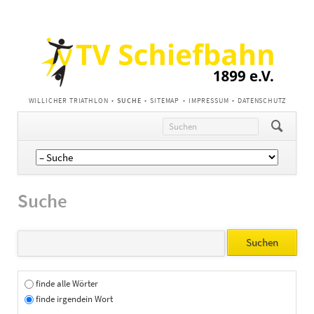
NAVIGATION
WILLICHER TRIATHLON
SUCHE
SITEMAP
IMPRESSUM
DATENSCHUTZ
ÜBERSPRINGEN
Navigation
überspringen
Suche
Suchbegriffe
Optionen
Suchen
finde alle Wörter
finde irgendein Wort