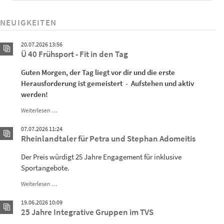
NEUIGKEITEN
20.07.2026 13:56
Ü 40 Frühsport - Fit in den Tag
Guten Morgen, der Tag liegt vor dir und die erste
Herausforderung ist gemeistert - Aufstehen und aktiv
werden!
Ü
Weiterlesen …
40
Frühsport
07.07.2026 11:24
-
Rheinlandtaler für Petra und Stephan Adomeitis
Fit
in
Der Preis würdigt 25 Jahre Engagement für inklusive
den
Sportangebote.
Tag
Rheinlandtaler
Weiterlesen …
für
Petra
19.06.2026 10:09
und
25 Jahre Integrative Gruppen im TVS
Stephan