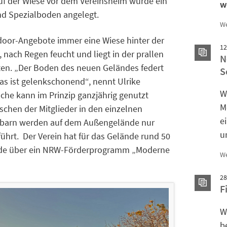
 Auf der Wiese vor dem Vereinsheim wurde ein
w
nd Spezialboden angelegt.
We
 door-Angebote immer eine Wiese hinter der
12
, nach Regen feucht und liegt in der prallen
N
ten. „Der Boden des neuen Geländes federt
S
 Das ist gelenkschonend“, nennt Ulrike
W
äche kann im Prinzip ganzjährig genutzt
M
chen der Mitglieder in den einzelnen
e
chbarn werden auf dem Außengelände nur
u
rt. Der Verein hat für das Gelände rund 50
wurde über ein NRW-Förderprogramm „Moderne
We
28
F
W
b