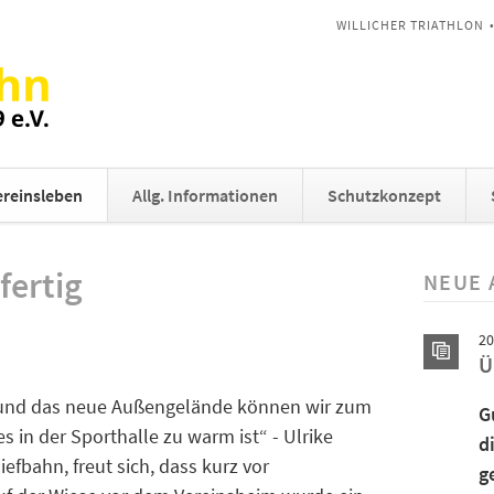
NAVIGATION
WILLICHER TRIATHLON
ÜBERSPRINGEN
reinsleben
Allg. Informationen
Schutzkonzept
fertig
NEUE 
20
Ü
r und das neue Außengelände können wir zum
G
 in der Sporthalle zu warm ist“ - Ulrike
d
efbahn, freut sich, dass kurz vor
g