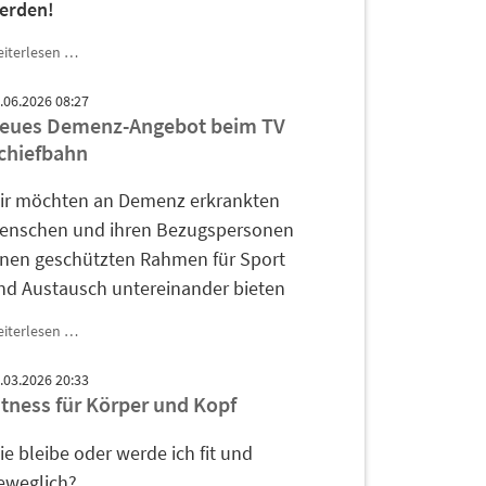
erden!
Ü
iterlesen …
40
Frühsport
.06.2026 08:27
-
eues Demenz-Angebot beim TV
Fit
chiefbahn
in
den
ir möchten an Demenz erkrankten
Tag
enschen und ihren Bezugspersonen
inen geschützten Rahmen für Sport
nd Austausch untereinander bieten
Neues
iterlesen …
Demenz-
Angebot
.03.2026 20:33
beim
itness für Körper und Kopf
TV
Schiefbahn
ie bleibe oder werde ich fit und
eweglich?